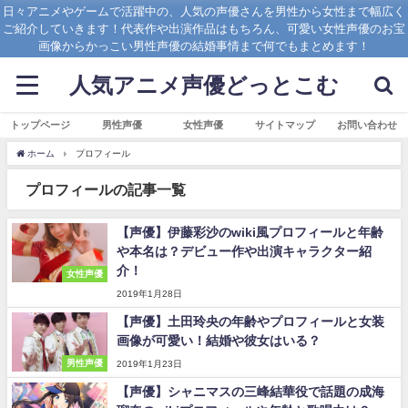
日々アニメやゲームで活躍中の、人気の声優さんを男性から女性まで幅広く
ご紹介していきます！代表作や出演作品はもちろん、可愛い女性声優のお宝
画像からかっこい男性声優の結婚事情まで何でもまとめます！
人気アニメ声優どっとこむ
トップページ
男性声優
女性声優
サイトマップ
お問い合わせ
ホーム
プロフィール
プロフィールの記事一覧
【声優】伊藤彩沙のwiki風プロフィールと年齢
や本名は？デビュー作や出演キャラクター紹
介！
女性声優
2019年1月28日
【声優】土田玲央の年齢やプロフィールと女装
画像が可愛い！結婚や彼女はいる？
男性声優
2019年1月23日
【声優】シャニマスの三峰結華役で話題の成海