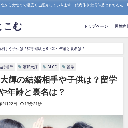
男性から女性まで幅広くご紹介していきます！代表作や出演作品はもちろん、
とこむ
トップページ
男性声
相手や子供は？留学経験とBLCDや年齢と裏名は？
結婚相手
濱野大輝
BLCD
留学
野大輝の結婚相手や子供は？留学
Dや年齢と裏名は？
9年9月22日
13分21秒