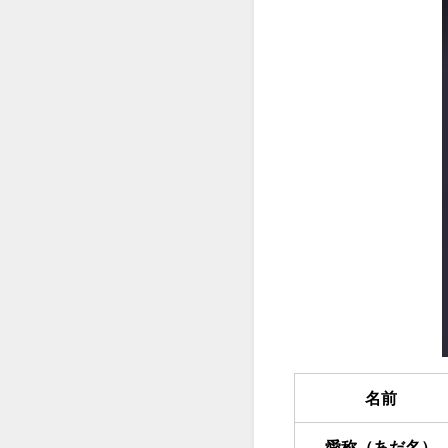
名前
愛称（あだ名）