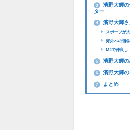
濱野大輝の
3
ター
濱野大輝さ
4
スポーツが
海外への留学
M4で仲良し
濱野大輝の
5
濱野大輝の
6
まとめ
7