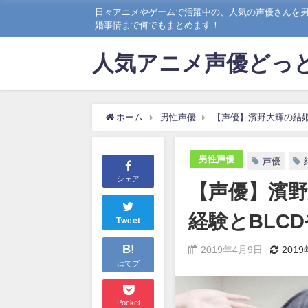
日々アニメやゲームで活躍中の、人気の声優さんを
婚事情まで何でもまとめます！
人気アニメ声優どっ
ホーム
男性声優
【声優】濱野大輝の結婚
男性声優
声優
シェア
【声優】濱
経験とBLC
Tweet
B!
2019年4月9日
201
はてブ
Pocket