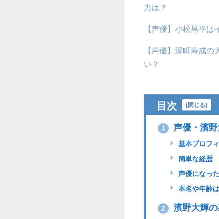
力は？
【声優】小松昌平は
【声優】深町寿成の
い？
目次
[
閉じる
]
声優・濱野
1
基本プロフ
簡単な経歴
声優になった
本名や年齢
濱野大輝の
2