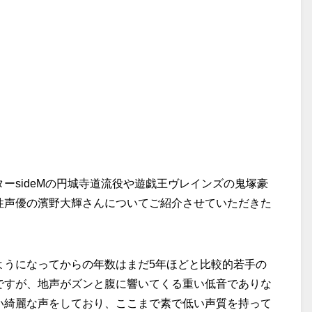
ーsideMの円城寺道流役や遊戯王ヴレインズの鬼塚豪
性声優の濱野大輝さんについてご紹介させていただきた
ようになってからの年数はまだ5年ほどと比較的若手の
ですが、地声がズンと腹に響いてくる重い低音でありな
い綺麗な声をしており、ここまで素で低い声質を持って