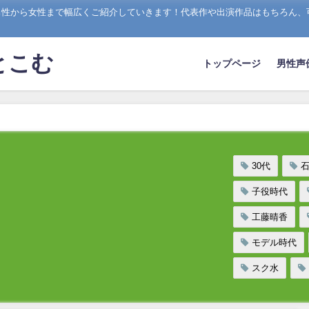
男性から女性まで幅広くご紹介していきます！代表作や出演作品はもちろん、
とこむ
トップページ
男性声
30代
子役時代
工藤晴香
モデル時代
スク水