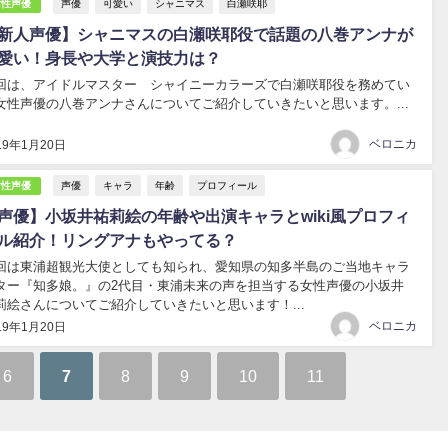
声優
可愛い
シャニマス
白瀬咲耶
女性声優
新人声優】シャニマスの白瀬咲耶役で話題の八巻アンナが
愛い！身長や大学と演技力は？
回は、アイドルマスター シャイニーカラーズで白瀬咲耶役を務めてい
女性声優の八巻アンナさんについてご紹介していきたいと思います。...
ベロニカ
19年1月20日
声優
キャラ
年齢
プロフィール
女性声優
声優】小坂井祐莉絵の年齢や出演キャラとwiki風プロフィ
ル紹介！リングアナもやってる？
回は東浦超観光大使としても知られ、愛知県の知多半島のご当地キャラ
ター『知多娘。』の2代目・東浦未来の声を担当する女性声優の小坂井
莉絵さんについてご紹介していきたいと思います！...
ベロニカ
19年1月20日
6
7
8
9
10
11