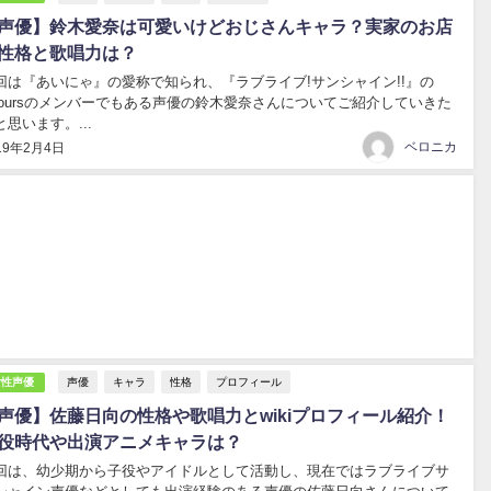
声優】鈴木愛奈は可愛いけどおじさんキャラ？実家のお店
性格と歌唱力は？
回は『あいにゃ』の愛称で知られ、『ラブライブ!サンシャイン!!』の
qoursのメンバーでもある声優の鈴木愛奈さんについてご紹介していきた
と思います。...
ベロニカ
19年2月4日
声優
キャラ
性格
プロフィール
女性声優
声優】佐藤日向の性格や歌唱力とwikiプロフィール紹介！
役時代や出演アニメキャラは？
回は、幼少期から子役やアイドルとして活動し、現在ではラブライブサ