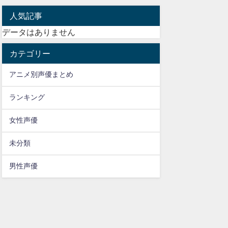
人気記事
データはありません
カテゴリー
アニメ別声優まとめ
ランキング
女性声優
未分類
男性声優