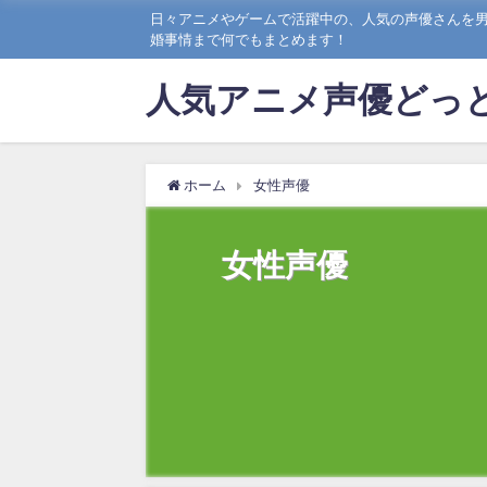
日々アニメやゲームで活躍中の、人気の声優さんを
婚事情まで何でもまとめます！
人気アニメ声優どっ
ホーム
女性声優
女性声優