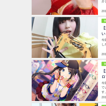
介
20
【
い
今
し
20
【
ロ
今
て
す。
20