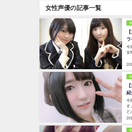
女性声優の記事一覧
【
ラ
今
女
20
【
紹
今
す
ど
20