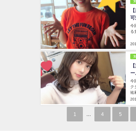
【
可
今
る
20
【
ー
今
ク
祐
20
1
…
4
5