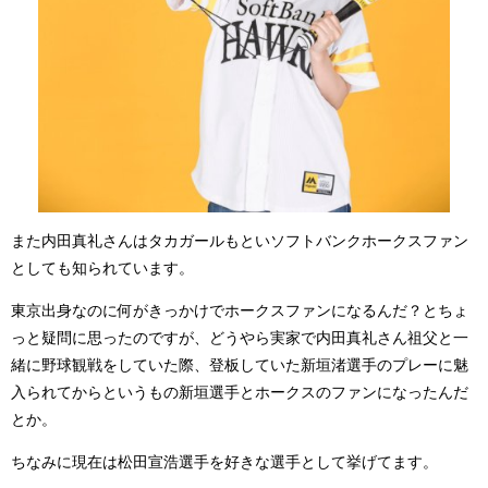
また内田真礼さんはタカガールもといソフトバンクホークスファン
としても知られています。
東京出身なのに何がきっかけでホークスファンになるんだ？とちょ
っと疑問に思ったのですが、どうやら実家で内田真礼さん祖父と一
緒に野球観戦をしていた際、登板していた新垣渚選手のプレーに魅
入られてからというもの新垣選手とホークスのファンになったんだ
とか。
ちなみに現在は松田宣浩選手を好きな選手として挙げてます。