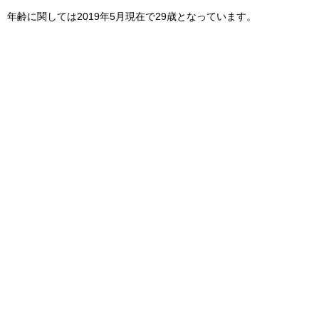
年齢に関しては2019年5月現在で29歳となっています。