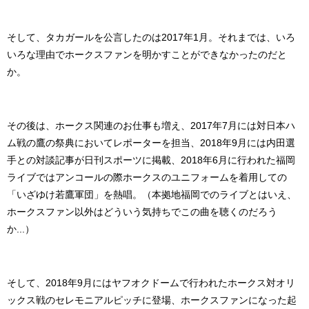
そして、タカガールを公言したのは2017年1月。それまでは、いろ
いろな理由でホークスファンを明かすことができなかったのだと
か。
その後は、ホークス関連のお仕事も増え、2017年7月には対日本ハ
ム戦の鷹の祭典においてレポーターを担当、2018年9月には内田選
手との対談記事が日刊スポーツに掲載、2018年6月に行われた福岡
ライブではアンコールの際ホークスのユニフォームを着用しての
「いざゆけ若鷹軍団」を熱唱。（本拠地福岡でのライブとはいえ、
ホークスファン以外はどういう気持ちでこの曲を聴くのだろう
か...）
そして、2018年9月にはヤフオクドームで行われたホークス対オリ
ックス戦のセレモニアルピッチに登場、ホークスファンになった起