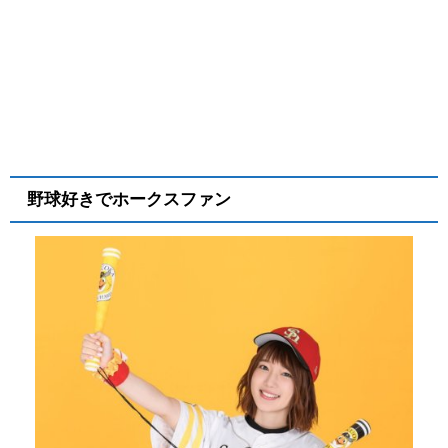
野球好きでホークスファン