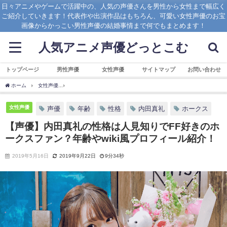
日々アニメやゲームで活躍中の、人気の声優さんを男性から女性まで幅広く
ご紹介していきます！代表作や出演作品はもちろん、可愛い女性声優のお宝
画像からかっこい男性声優の結婚事情まで何でもまとめます！
人気アニメ声優どっとこむ
トップページ
男性声優
女性声優
サイトマップ
お問い合わせ
ホーム
女性声優
【声優】内田真礼の性格は人見知りでFF好きのホークスファン？年齢や
女性声優
声優
年齢
性格
内田真礼
ホークス
【声優】内田真礼の性格は人見知りでFF好きのホ
ークスファン？年齢やwiki風プロフィール紹介！
2019年5月16日
2019年9月22日
9分34秒