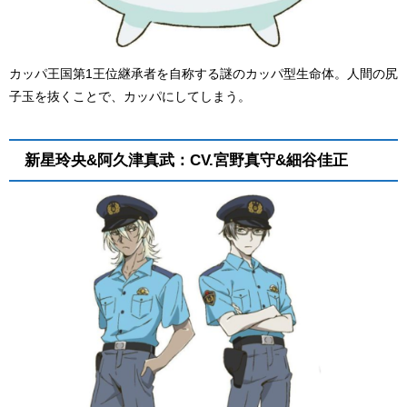
カッパ王国第1王位継承者を自称する謎のカッパ型生命体。人間の尻
子玉を抜くことで、カッパにしてしまう。
新星玲央&阿久津真武：CV.宮野真守&細谷佳正