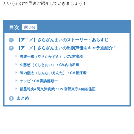
というわけで早速ご紹介していきましょう！
目次
[
閉じる
]
【アニメ】さらざんまいのストーリー・あらすじ
1
【アニメ】さらざんまいの出演声優をキャラ別紹介！
2
矢逆一稀（やさかかずき）：CV.村瀬歩
久慈悠（くじとおい）：CV.内山昂輝
陣内燕太（じんないえんた）：CV.堀江瞬
ケッピ：CV.諏訪部順一
新星玲央&阿久津真武：CV.宮野真守&細谷佳正
まとめ
3