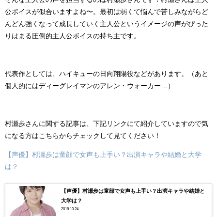
公ボイスが似合いますよね〜。最初は弱くて悩んで苦しみながらど
んどん強くなって成長していく主人公というイメージの声がぴった
りはまる圧倒的主人公ボイスの持ち主です。
代表作としては、ハイキューの日向翔陽役などがあります。（あと
個人的にはディーグレイマンのアレン・ウォーカー…）
村瀬歩さんに関する記事は、下記リンクにて紹介していますので気
になる方はこちらからチェックして見てください！
【声優】村瀬歩は童顔で女声も上手い？出演キャラや結婚と大学
は？
【声優】村瀬歩は童顔で女声も上手い？出演キャラや結婚と
大学は？
2018.10.24