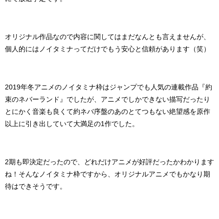
オリジナル作品なので内容に関してはまだなんとも言えませんが、
個人的にはノイタミナってだけでもう安心と信頼があります（笑）
2019年冬アニメのノイタミナ枠はジャンプでも人気の連載作品『約
束のネバーランド』でしたが、アニメでしかできない描写だったり
とにかく音楽も良くて約ネバ序盤のあのとてつもない絶望感を原作
以上に引き出していて大満足の1作でした。
2期も即決定だったので、どれだけアニメが好評だったかわかります
ね！そんなノイタミナ枠ですから、オリジナルアニメでもかなり期
待はできそうです。