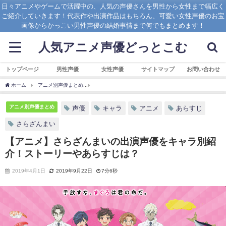
日々アニメやゲームで活躍中の、人気の声優さんを男性から女性まで幅広く
ご紹介していきます！代表作や出演作品はもちろん、可愛い女性声優のお宝
画像からかっこい男性声優の結婚事情まで何でもまとめます！
人気アニメ声優どっとこむ
トップページ
男性声優
女性声優
サイトマップ
お問い合わせ
ホーム
アニメ別声優まとめ
【アニメ】さらざんまいの出演声優をキャラ別紹介！ス
アニメ別声優まとめ
声優
キャラ
アニメ
あらすじ
さらざんまい
【アニメ】さらざんまいの出演声優をキャラ別紹
介！ストーリーやあらすじは？
2019年4月1日
2019年9月22日
7分6秒