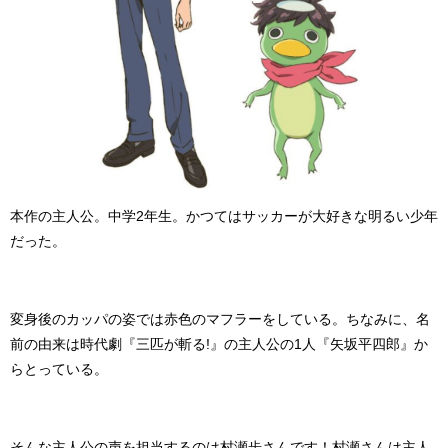
本作の主人公。中学2年生。かつてはサッカーが大好きな明るい少年
だった。
変身後のカッパの姿では赤色のマフラーをしている。ちなみに、名
前の由来は時代劇『三匹が斬る!』の主人公の1人『矢坂平四郎』か
らとっている。
そんな主人公の声を担当するのは村瀬歩さんです！村瀬さんは主人