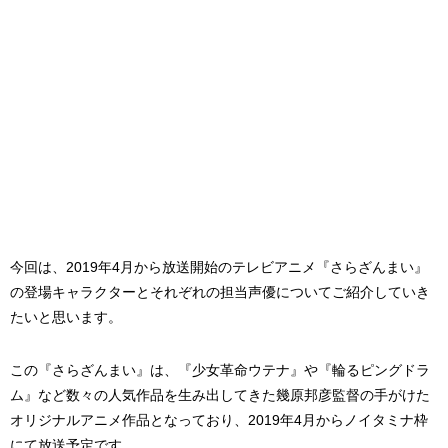
今回は、2019年4月から放送開始のテレビアニメ『さらざんまい』
の登場キャラクターとそれぞれの担当声優についてご紹介していき
たいと思います。
この『さらざんまい』は、『少女革命ウテナ』や『輪るピングドラ
ム』など数々の人気作品を生み出してきた幾原邦彦監督の手がけた
オリジナルアニメ作品となっており、2019年4月からノイタミナ枠
にて放送予定です。