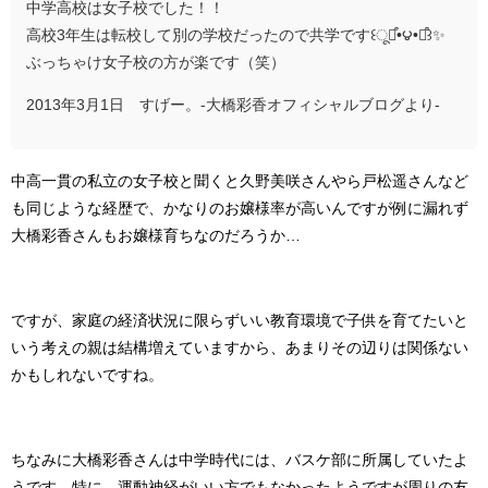
中学高校は女子校でした！！
高校3年生は転校して別の学校だったので共学です꒰ू๑͒•౪•๑͒꒱✨
ぶっちゃけ女子校の方が楽です（笑）
2013年3月1日 すげー。-大橋彩香オフィシャルブログより-
中高一貫の私立の女子校と聞くと久野美咲さんやら戸松遥さんなど
も同じような経歴で、かなりのお嬢様率が高いんですが例に漏れず
大橋彩香さんもお嬢様育ちなのだろうか…
ですが、家庭の経済状況に限らずいい教育環境で子供を育てたいと
いう考えの親は結構増えていますから、あまりその辺りは関係ない
かもしれないですね。
ちなみに大橋彩香さんは中学時代には、バスケ部に所属していたよ
うです。特に、運動神経がいい方でもなかったようですが周りの友