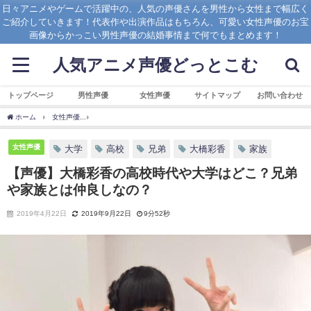
日々アニメやゲームで活躍中の、人気の声優さんを男性から女性まで幅広く
ご紹介していきます！代表作や出演作品はもちろん、可愛い女性声優のお宝
画像からかっこい男性声優の結婚事情まで何でもまとめます！
人気アニメ声優どっとこむ
トップページ
男性声優
女性声優
サイトマップ
お問い合わせ
ホーム
女性声優
【声優】大橋彩香の高校時代や大学はどこ？兄弟や家族とは仲良し
女性声優
大学
高校
兄弟
大橋彩香
家族
【声優】大橋彩香の高校時代や大学はどこ？兄弟
や家族とは仲良しなの？
2019年4月22日
2019年9月22日
9分52秒