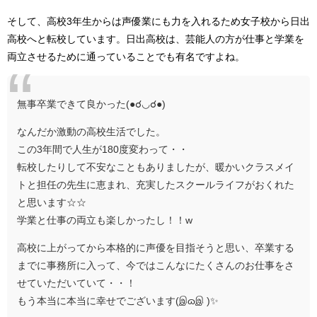
そして、高校3年生からは声優業にも力を入れるため女子校から日出
高校へと転校しています。日出高校は、芸能人の方が仕事と学業を
両立させるために通っていることでも有名ですよね。
無事卒業できて良かった(●☌◡☌●)
なんだか激動の高校生活でした。
この3年間で人生が180度変わって・・
転校したりして不安なこともありましたが、暖かいクラスメイ
トと担任の先生に恵まれ、充実したスクールライフがおくれた
と思います☆☆
学業と仕事の両立も楽しかったし！！w
高校に上がってから本格的に声優を目指そうと思い、卒業する
までに事務所に入って、今ではこんなにたくさんのお仕事をさ
せていただいていて・・！
もう本当に本当に幸せでございます(இɷஇ )✨