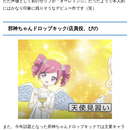
ただ声優として初のセリフが『オーレィンジ』だったようで本人的
にはかなり印象に残りそうなデビュー作です（笑）
邪神ちゃんドロップキック/店員役、ぴの
また、今年話題となった邪神ちゃんドロップキックでは主要キャラ