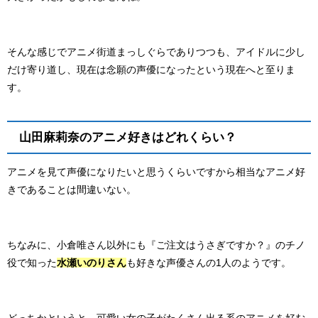
そんな感じでアニメ街道まっしぐらでありつつも、アイドルに少し
だけ寄り道し、現在は念願の声優になったという現在へと至りま
す。
山田麻莉奈のアニメ好きはどれくらい？
アニメを見て声優になりたいと思うくらいですから相当なアニメ好
きであることは間違いない。
ちなみに、小倉唯さん以外にも『ご注文はうさぎですか？』のチノ
役で知った
水瀬いのりさん
も好きな声優さんの1人のようです。