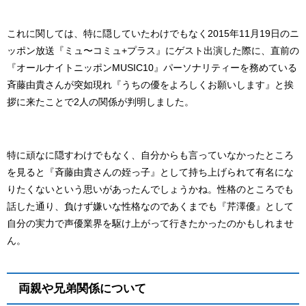
これに関しては、特に隠していたわけでもなく2015年11月19日のニ
ッポン放送『ミュ〜コミュ+プラス』にゲスト出演した際に、直前の
『オールナイトニッポンMUSIC10』パーソナリティーを務めている
斉藤由貴さんが突如現れ『うちの優をよろしくお願いします』と挨
拶に来たことで2人の関係が判明しました。
特に頑なに隠すわけでもなく、自分からも言っていなかったところ
を見ると『斉藤由貴さんの姪っ子』として持ち上げられて有名にな
りたくないという思いがあったんでしょうかね。性格のところでも
話した通り、負けず嫌いな性格なのであくまでも『芹澤優』として
自分の実力で声優業界を駆け上がって行きたかったのかもしれませ
ん。
両親や兄弟関係について