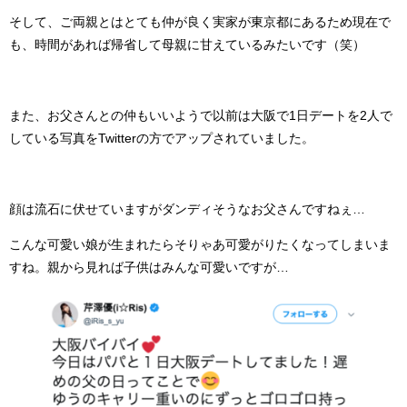
そして、ご両親とはとても仲が良く実家が東京都にあるため現在で
も、時間があれば帰省して母親に甘えているみたいです（笑）
また、お父さんとの仲もいいようで以前は大阪で1日デートを2人で
している写真をTwitterの方でアップされていました。
顔は流石に伏せていますがダンディそうなお父さんですねぇ…
こんな可愛い娘が生まれたらそりゃあ可愛がりたくなってしまいま
すね。親から見れば子供はみんな可愛いですが…