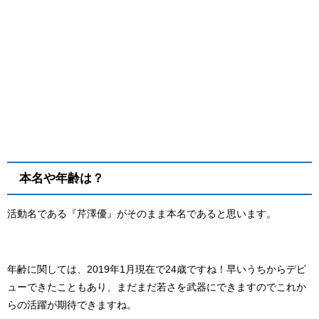
本名や年齢は？
活動名である『芹澤優』がそのまま本名であると思います。
年齢に関しては、2019年1月現在で24歳ですね！早いうちからデビ
ューできたこともあり、まだまだ若さを武器にできますのでこれか
らの活躍が期待できますね。