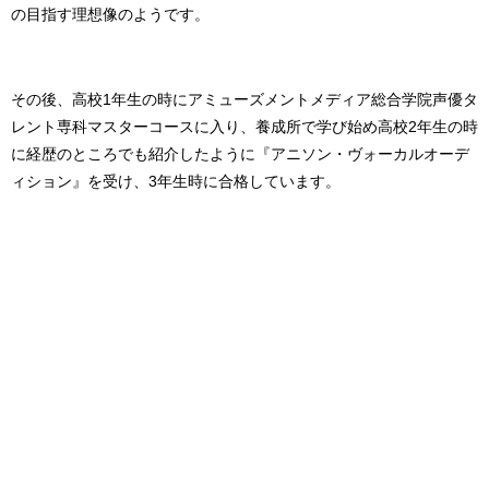
の目指す理想像のようです。
その後、高校1年生の時にアミューズメントメディア総合学院声優タ
レント専科マスターコースに入り、養成所で学び始め高校2年生の時
に経歴のところでも紹介したように『アニソン・ヴォーカルオーデ
ィション』を受け、3年生時に合格しています。