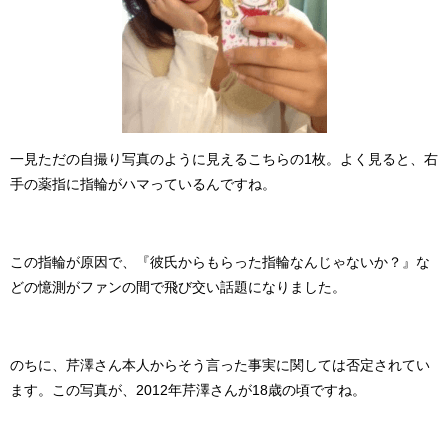
一見ただの自撮り写真のように見えるこちらの1枚。よく見ると、右
手の薬指に指輪がハマっているんですね。
この指輪が原因で、『彼氏からもらった指輪なんじゃないか？』な
どの憶測がファンの間で飛び交い話題になりました。
のちに、芹澤さん本人からそう言った事実に関しては否定されてい
ます。この写真が、2012年芹澤さんが18歳の頃ですね。