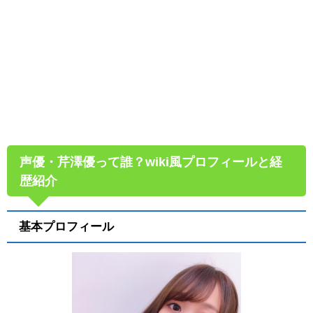
声優・芹澤優って誰？wiki風プロフィールと経
歴紹介
基本プロフィール