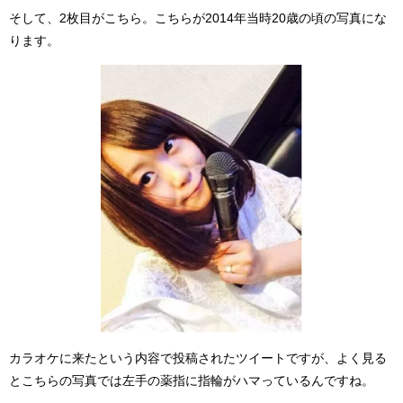
そして、2枚目がこちら。こちらが2014年当時20歳の頃の写真にな
ります。
カラオケに来たという内容で投稿されたツイートですが、よく見る
とこちらの写真では左手の薬指に指輪がハマっているんですね。