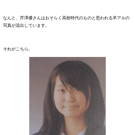
なんと、芹澤優さんはおそらく高校時代のものと思われる卒アルの
写真が流出しています。
それがこちら。