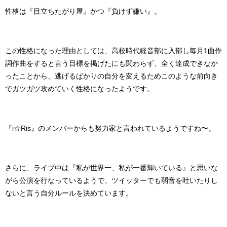
性格は『目立ちたがり屋』かつ『負けず嫌い』。
この性格になった理由としては、高校時代軽音部に入部し毎月1曲作
詞作曲をすると言う目標を掲げたにも関わらず、全く達成できなか
ったことから、逃げるばかりの自分を変えるためこのような前向き
でガツガツ攻めていく性格になったようです。
『i☆Ris』のメンバーからも努力家と言われているようですね〜。
さらに、ライブ中は『私が世界一、私が一番輝いている』と思いな
がら公演を行なっているようで、ツイッターでも弱音を吐いたりし
ないと言う自分ルールを決めています。