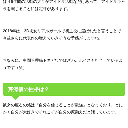
はり6年間の活動の大半がアイドル活動なだけあって、アイドルキャ
ラを演じることには定評があります。
2018年は、3D彼女リアルガールで初主役に選ばれたと言うことで、
今後さらに代表作の増えていきそうな予感がしますね。
ちなみに、中間管理録トネガワではざわ…ボイスも担当しているよ
うです（笑）
芹澤優の性格は？
彼女の座右の銘は『自分を信じることが最強』となっており、とに
かく自分が大好きでそれこそが自分の原動力だと話しています。