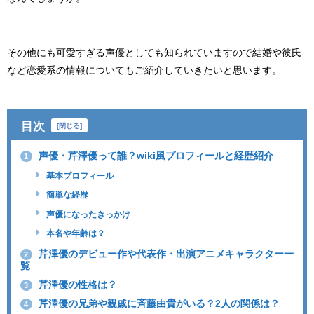
その他にも可愛すぎる声優としても知られていますので結婚や彼氏
など恋愛系の情報についてもご紹介していきたいと思います。
目次
[
閉じる
]
声優・芹澤優って誰？wiki風プロフィールと経歴紹介
1
基本プロフィール
簡単な経歴
声優になったきっかけ
本名や年齢は？
芹澤優のデビュー作や代表作・出演アニメキャラクター一
2
覧
芹澤優の性格は？
3
芹澤優の兄弟や親戚に斉藤由貴がいる？2人の関係は？
4