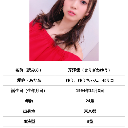
名前（読み方）
芹澤優（せりざわゆう）
愛称・あだ名
ゆう、ゆうちゃん、セリコ
誕生日（生年月日）
1994年12月3日
年齢
24歳
出身地
東京都
血液型
B型