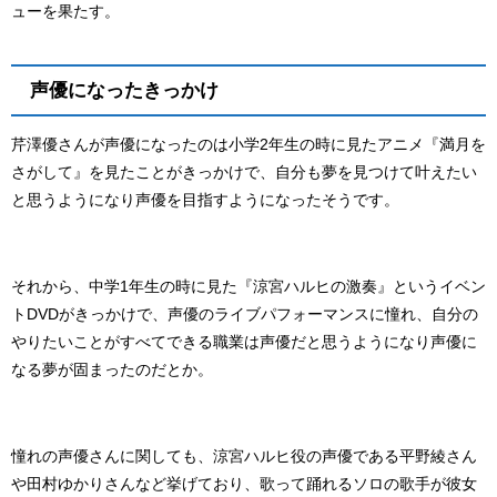
ューを果たす。
声優になったきっかけ
芹澤優さんが声優になったのは小学2年生の時に見たアニメ『満月を
さがして』を見たことがきっかけで、自分も夢を見つけて叶えたい
と思うようになり声優を目指すようになったそうです。
それから、中学1年生の時に見た『涼宮ハルヒの激奏』というイベン
トDVDがきっかけで、声優のライブパフォーマンスに憧れ、自分の
やりたいことがすべてできる職業は声優だと思うようになり声優に
なる夢が固まったのだとか。
憧れの声優さんに関しても、涼宮ハルヒ役の声優である平野綾さん
や田村ゆかりさんなど挙げており、歌って踊れるソロの歌手が彼女