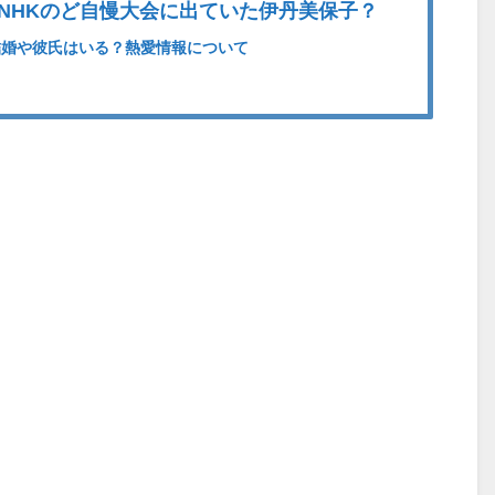
NHKのど自慢大会に出ていた伊丹美保子？
婚や彼氏はいる？熱愛情報について