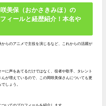
岡咲美保（おかさきみほ）の
プロフィールと経歴紹介！本名や
秋からのアニメで主役を演じるなど、これからの活躍が
。
ターに声をあてるだけではなく、役者や歌手、タレント
さんが増えているので、この岡咲美保さんについても更
るでしょう。
についてのプロフィールを紹介します。