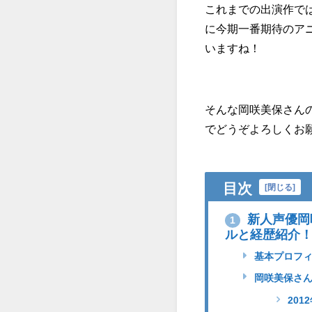
これまでの出演作で
に今期一番期待のア
いますね！
そんな岡咲美保さん
でどうぞよろしくお
目次
[
閉じる
]
新人声優岡
1
ルと経歴紹介
基本プロフ
岡咲美保さん
201