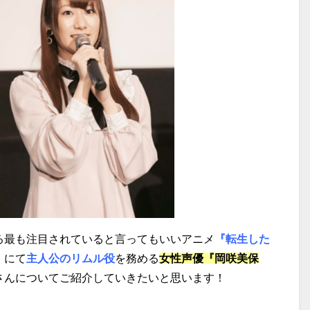
る最も注目されていると言ってもいいアニメ
『転生した
』
にて
主人公のリムル役
を務める
女性声優『岡咲美保
さんについてご紹介していきたいと思います！