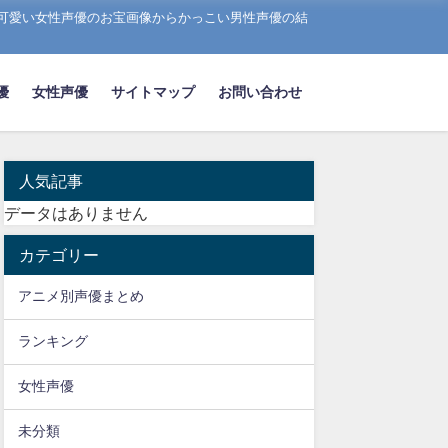
可愛い女性声優のお宝画像からかっこい男性声優の結
優
女性声優
サイトマップ
お問い合わせ
人気記事
データはありません
カテゴリー
アニメ別声優まとめ
ランキング
女性声優
未分類