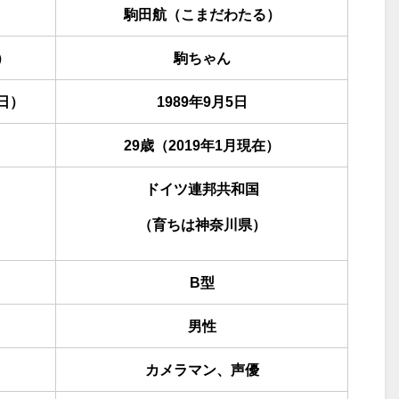
駒田航（こまだわたる）
）
駒ちゃん
日）
1989年9月5日
29歳（2019年1月現在）
ドイツ連邦共和国
（育ちは神奈川県）
B型
男性
カメラマン、声優