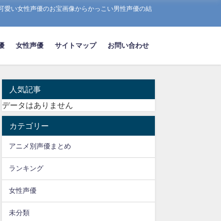
可愛い女性声優のお宝画像からかっこい男性声優の結
優
女性声優
サイトマップ
お問い合わせ
人気記事
データはありません
カテゴリー
アニメ別声優まとめ
ランキング
女性声優
未分類