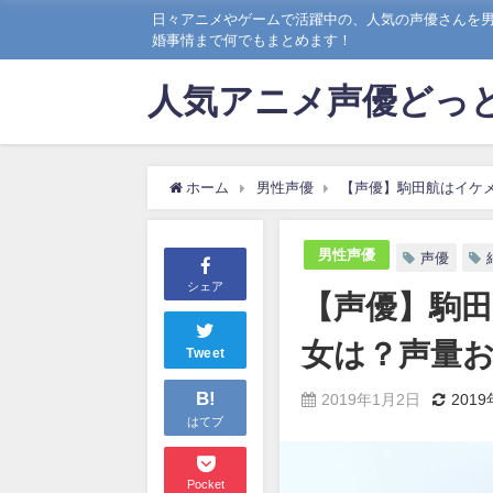
日々アニメやゲームで活躍中の、人気の声優さんを
婚事情まで何でもまとめます！
人気アニメ声優どっ
ホーム
男性声優
【声優】駒田航はイケ
男性声優
声優
シェア
【声優】駒
女は？声量
Tweet
B!
2019年1月2日
201
はてブ
Pocket