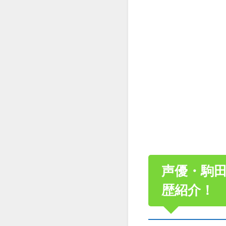
声優・駒田
歴紹介！