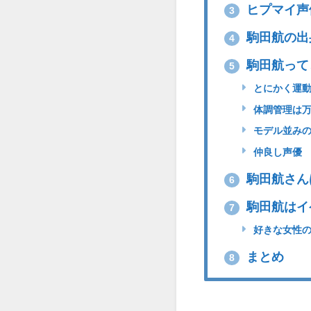
ヒプマイ声
3
駒田航の出
4
駒田航って
5
とにかく運動
体調管理は万
モデル並みの
仲良し声優
駒田航さん
6
駒田航はイ
7
好きな女性
まとめ
8