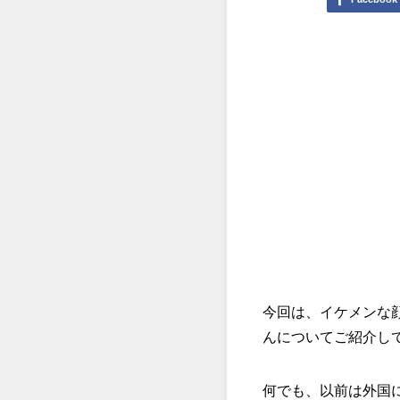
今回は、イケメンな
んについてご紹介し
何でも、以前は外国