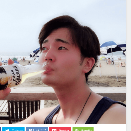
Twitter
はてブ
Pocket
Feedly