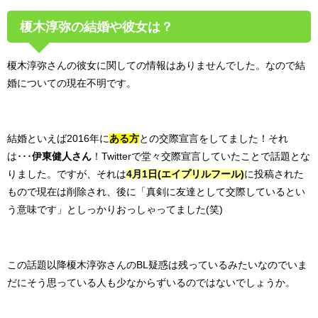
榎木淳弥の結婚や彼女は？
榎木淳弥さんの彼女に関しての情報はありませんでした。なので結
婚についての現在不明です。
結婚といえば2016年に
ある方
との交際宣言をしてました！それ
は･･･
伊東健人さん
！Twitterで堂々交際宣言していたことで話題とな
りました。ですが、それは
4月1日(エイプリルフール)
に投稿された
もので現在は削除され、後に「真剣に友達として交際しているとい
う意味です」としっかりおっしゃってました(笑)
この話題以降榎木淳弥さんのBL疑惑は残っているみたいなのでいま
だにそう思っている人も少なからずいるのではないでしょうか。