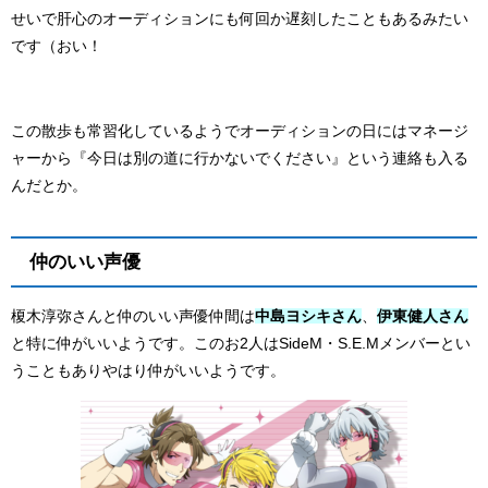
せいで肝心のオーディションにも何回か遅刻したこともあるみたい
です（おい！
この散歩も常習化しているようでオーディションの日にはマネージ
ャーから『今日は別の道に行かないでください』という連絡も入る
んだとか。
仲のいい声優
榎木淳弥さんと仲のいい声優仲間は
中島ヨシキさん
、
伊東健人さん
と特に仲がいいようです。このお2人はSideM・S.E.Mメンバーとい
うこともありやはり仲がいいようです。