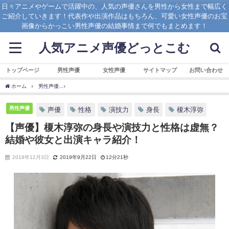
日々アニメやゲームで活躍中の、人気の声優さんを男性から女性まで幅広く
ご紹介していきます！代表作や出演作品はもちろん、可愛い女性声優のお宝
画像からかっこい男性声優の結婚事情まで何でもまとめます！
人気アニメ声優どっとこむ
トップページ
男性声優
女性声優
サイトマップ
お問い合わせ
ホーム
男性声優
【声優】榎木淳弥の身長や演技力と性格は虚無？結婚や彼女と出演
男性声優
声優
性格
演技力
身長
榎木淳弥
【声優】榎木淳弥の身長や演技力と性格は虚無？
結婚や彼女と出演キャラ紹介！
2018年12月3日
2019年9月22日
12分21秒