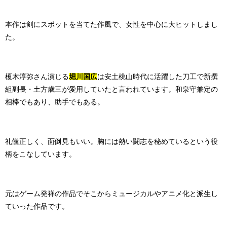
本作は剣にスポットを当てた作風で、女性を中心に大ヒットしまし
た。
榎木淳弥さん演じる
堀川国広
は安土桃山時代に活躍した刀工で新撰
組副長・土方歳三が愛用していたと言われています。和泉守兼定の
相棒でもあり、助手でもある。
礼儀正しく、面倒見もいい。胸には熱い闘志を秘めているという役
柄をこなしています。
元はゲーム発祥の作品でそこからミュージカルやアニメ化と派生し
ていった作品です。