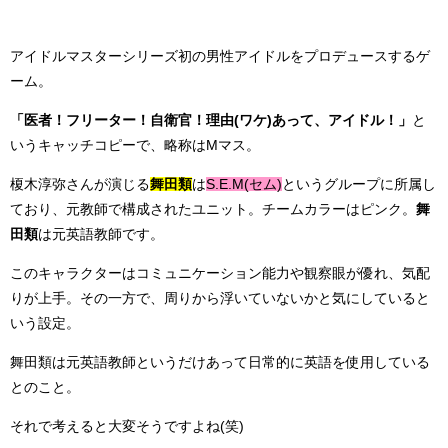
アイドルマスターシリーズ初の男性アイドルをプロデュースするゲ
ーム。
「医者！フリーター！自衛官！理由(ワケ)あって、アイドル！」
と
いうキャッチコピーで、略称はMマス。
榎木淳弥さんが演じる
舞田類
は
S.E.M(セム)
というグループに所属し
ており、元教師で構成されたユニット。チームカラーはピンク。
舞
田類
は元英語教師です。
このキャラクターはコミュニケーション能力や観察眼が優れ、気配
りが上手。その一方で、周りから浮いていないかと気にしていると
いう設定。
舞田類は元英語教師というだけあって日常的に英語を使用している
とのこと。
それで考えると大変そうですよね(笑)