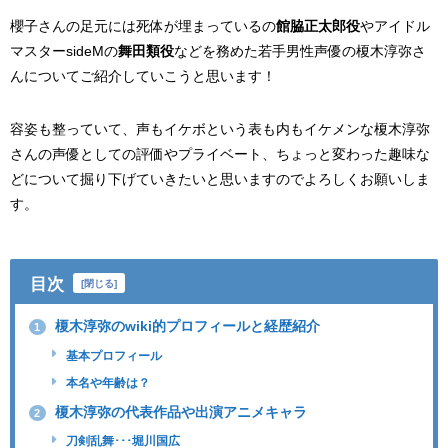
櫻子さんの足元には死体が埋まっているの
館脇正太郎役
やアイドル
マスターsideMの
舞田類役
などを務めた若手男性声優の榎木淳弥さ
んについてご紹介していこうと思います！
容姿も整っていて、声もイケボという表も内もイケメンな榎木淳弥
さんの声優としての評価やプライベート、ちょっと変わった趣味な
どについて掘り下げていきたいと思いますのでよろしくお願いしま
す。
目次
[
閉じる
]
榎木淳弥のwiki的プロフィールと経歴紹介
1
基本プロフィール
本名や年齢は？
榎木淳弥の代表作品や出演アニメキャラ
2
刀剣乱舞･･･堀川国広