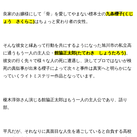
良家のお嬢様にして「骨」を愛してやまない標本士の
九条櫻子(くじ
ょう さくらこ)
はちょっと変わり者の女性。
そんな彼女と縁あって行動を共にするようになった旭川市の私立高
に通うもう一人の主人公・
館脇正太郎(たてわき しょうたろう)
。
彼女の行く先々で様々な人の死に遭遇し、決してプロではないが検
死の真似事が出来る櫻子によって次々と事件は真実へと明らかにな
っていくライトミステリー作品となっています。
榎木淳弥さん演じる館脇正太郎はもう一人の主人公であり、語り
部。
平凡だが、それなりに真面目な人生を過ごしていると自負する高校