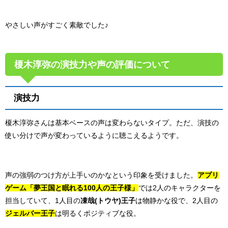
やさしい声がすごく素敵でした♪
榎木淳弥の演技力や声の評価について
演技力
榎木淳弥さんは基本ベースの声は変わらないタイプ。ただ、演技の
使い分けで声が変わっているように聴こえるようです。
声の強弱のつけ方が上手いのかなという印象を受けました。
アプリ
ゲーム「夢王国と眠れる100人の王子様」
では2人のキャラクターを
担当していて、1人目の
凍哉(トウヤ)王子
は物静かな役で、2人目の
ジェルバー王子
は明るくポジティブな役。