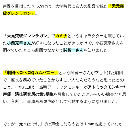
声優を目指したきっかけは、大学時代に友人の影響で観た
「天元突
破グレンラガン」
。
「天元突破グレンラガン」
で
カミナ
というキャラクターを演じてい
た
小西克幸さん
が好きになったことがきっかけで、小西克幸さんを
調べていたところ劇団つながりで
関智一さん
を知りました。
「劇団ヘロヘロQカムパニー」
という関智一さんが立ち上げた劇団
で、座長を務めていたことからすごい人なんだろうなと思ったとの
こと。それに加え、当時アトミックモンキーが
アトミックモンキー/
声優・演技研究所の第3期生
を募集していたことからいい機会だと思
い、入所し、事務所所属声優として活動するようになりました。
ですが、元々はそれまでは声優になろうとは１mmも思っていなか