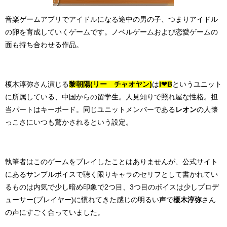
音楽ゲームアプリでアイドルになる途中の男の子、つまりアイドル
の卵を育成していくゲームです。ノベルゲームおよび恋愛ゲームの
面も持ち合わせる作品。
榎木淳弥さん演じる
黎朝陽(リー チャオヤン)
は
I❤B
というユニット
に所属している、中国からの留学生。人見知りで照れ屋な性格。担
当パートはキーボード。同じユニットメンバーである
レオン
の人懐
っこさにいつも驚かされるという設定。
執筆者はこのゲームをプレイしたことはありませんが、公式サイト
にあるサンプルボイスで聴く限りキャラのセリフとして書かれてい
るものは内気で少し暗め印象で2つ目、3つ目のボイスは少しプロデ
ューサー(プレイヤー)に慣れてきた感じの明るい声で
榎木淳弥
さん
の声にすごく合っていました。