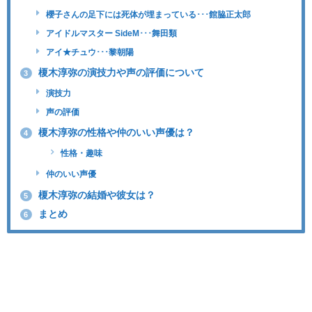
櫻子さんの足下には死体が埋まっている･･･館脇正太郎
アイドルマスター SideM･･･舞田類
アイ★チュウ･･･黎朝陽
榎木淳弥の演技力や声の評価について
3
演技力
声の評価
榎木淳弥の性格や仲のいい声優は？
4
性格・趣味
仲のいい声優
榎木淳弥の結婚や彼女は？
5
まとめ
6