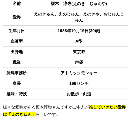
名前
榎木 淳弥(えのき じゅんや)
えのきゅん、えのじゅん、えのきや、おじゅんじ
愛称
ゅん
生年月日
1988年10月19日(30歳)
血液型
A型
出身地
東京都
職業
声優
所属事務所
アトミックモンキー
身長
168センチ
趣味・特技
お散歩・剣道
様々な愛称がある榎木淳弥さんですがご本人が
推していきたい愛称
は「えのきゅん」
らしいです。