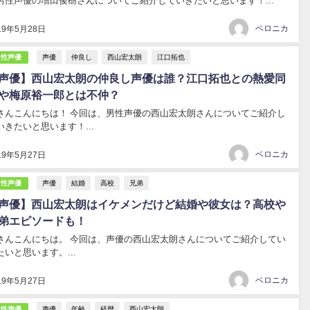
男性声優の増田俊樹さんについてご紹介していきたいと思います！...
ベロニカ
19年5月28日
声優
仲良し
西山宏太朗
江口拓也
男性声優
声優】西山宏太朗の仲良し声優は誰？江口拓也との熱愛同
や梅原裕一郎とは不仲？
さんこんにちは！ 今回は、男性声優の西山宏太朗さんについてご紹介し
いきたいと思います！...
ベロニカ
19年5月27日
声優
結婚
高校
兄弟
男性声優
声優】西山宏太朗はイケメンだけど結婚や彼女は？高校や
弟エピソードも！
さんこんにちは。 今回は、声優の西山宏太朗さんについてご紹介してい
たいと思います。...
ベロニカ
19年5月27日
声優
年齢
経歴
西山宏太朗
男性声優