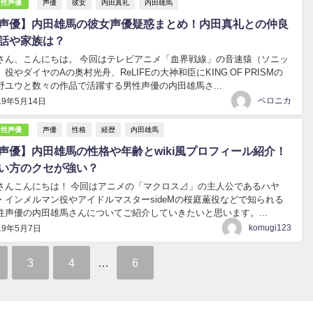
声優
彼女
内田真礼
内田雄馬
男性声優
声優】内田雄馬の彼女声優疑惑まとめ！内田真礼との仲良
話や家族は？
さん、こんにちは。 今回はテレビアニメ「血界戦線」の音速猿（ソニッ
）役やダイヤのAの奥村光舟、ReLIFEの大神和臣にKING OF PRISMの
野ユウと数々の作品で活躍する男性声優の内田雄馬さ...
ベロニカ
19年5月14日
声優
性格
経歴
内田雄馬
男性声優
声優】内田雄馬の性格や年齢とwiki風プロフィール紹介！
い方のクセが強い？
さんこんにちは！ 今回はアニメの「マクロス⊿」の主人公であるハヤ
・インメルマン役やアイドルマスターsideMの桜庭薫役などで知られる
性声優の内田雄馬さんについてご紹介していきたいと思います。...
komugi123
19年5月7日
3
4
…
6