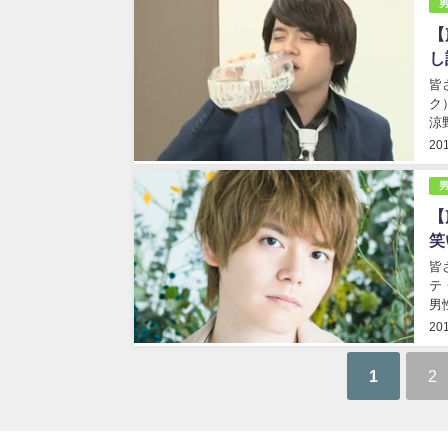
【
し
皆
ク
涼
20
【
笑
皆
テ
男
20
1
2