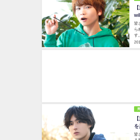
【
w
皆
ら
す。
20
【
を
皆